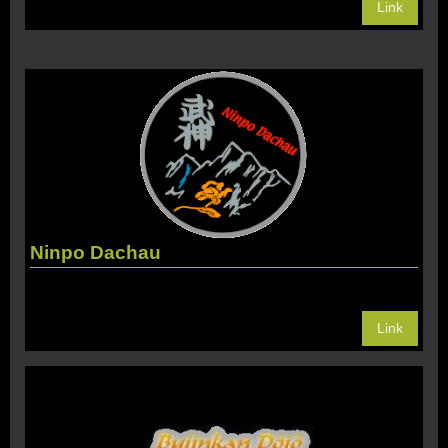
Link
Ninpo Dachau
Link