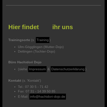
Hier findet ihr uns
Trainingsorte
(s.
Training
)
Ulm-Gögglingen (Mutter-Dojo)
Dettingen (Tochter-Dojo)
Büro Hachidori Dojo
(siehe
Impressum
&
Datenschutzerklärung
)
Kontakt
(s. 'Kontakt')
Tel.: 07 30 5 - 71 42
Fax: 07 31 - 14 39 50 85
E-Mail:
info@hachidori-dojo.de